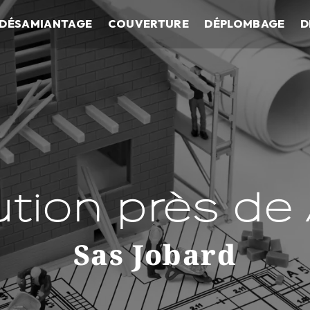
DÉSAMIANTAGE
COUVERTURE
DÉPLOMBAGE
D
ution près de 
Sas Jobard