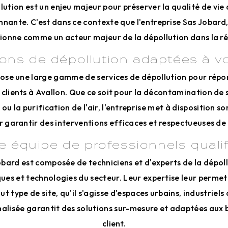
lution est un enjeu majeur pour préserver la qualité de vie 
nnante. C'est dans ce contexte que l'entreprise Sas Jobard,
tionne comme un acteur majeur de la dépollution dans la ré
ions de dépollution adaptées à v
ose une large gamme de services de dépollution pour répo
 clients à Avallon. Que ce soit pour la décontamination de s
ou la purification de l'air, l'entreprise met à disposition so
r garantir des interventions efficaces et respectueuses de
e équipe de professionnels qualif
obard est composée de techniciens et d'experts de la dépol
ues et technologies du secteur. Leur expertise leur permet
ut type de site, qu'il s'agisse d'espaces urbains, industriels
alisée garantit des solutions sur-mesure et adaptées aux 
client.