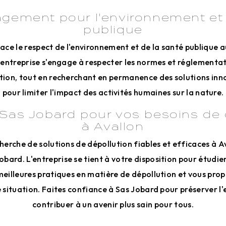
gement pour l'environnement et 
publique
ace le respect de l'environnement et de la santé publique 
'entreprise s'engage à respecter les normes et réglementat
tion, tout en recherchant en permanence des solutions inn
pour limiter l'impact des activités humaines sur la nature.
Sas Jobard pour vos besoins de 
à Avallon
cherche de solutions de dépollution fiables et efficaces à A
bard. L'entreprise se tient à votre disposition pour étudie
 meilleures pratiques en matière de dépollution et vous pro
 situation. Faites confiance à Sas Jobard pour préserver l
contribuer à un avenir plus sain pour tous.