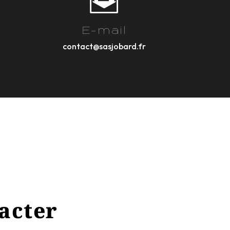
E-mail
contact@sasjobard.fr
tacter