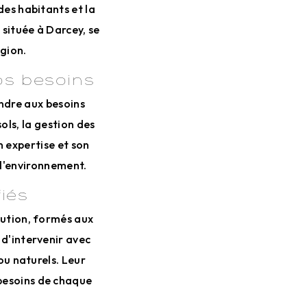
des habitants et la
 située à Darcey, se
gion.
os besoins
ndre aux besoins
ols, la gestion des
n expertise et son
 l'environnement.
iés
lution, formés aux
 d'intervenir avec
 ou naturels. Leur
besoins de chaque