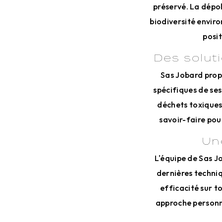
préservé. La dépol
biodiversité enviro
posi
Des solut
Sas Jobard prop
spécifiques de ses
déchets toxiques 
savoir-faire pou
Un
L'équipe de Sas J
dernières techniq
efficacité sur to
approche personn