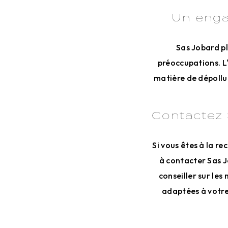
Un enga
Sas Jobard pl
préoccupations. L
matière de dépollu
Contactez 
Si vous êtes à la re
à contacter Sas Jo
conseiller sur les
adaptées à votre