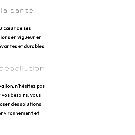
la santé
au cœur de ses
ions en vigueur en
ovantes et durables
dépollution
vallon, n'hésitez pas
r vos besoins, vous
poser des solutions
'environnement et