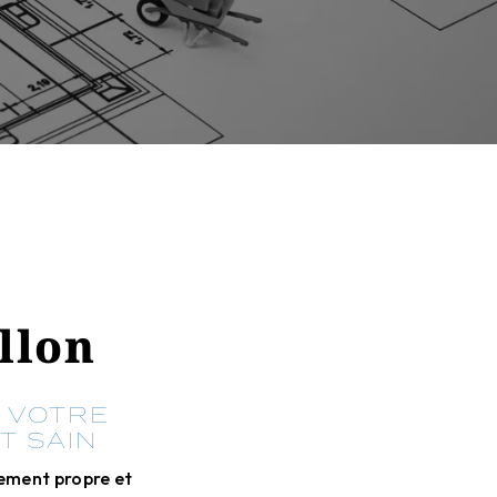
llon
, VOTRE
T SAIN
nement propre et