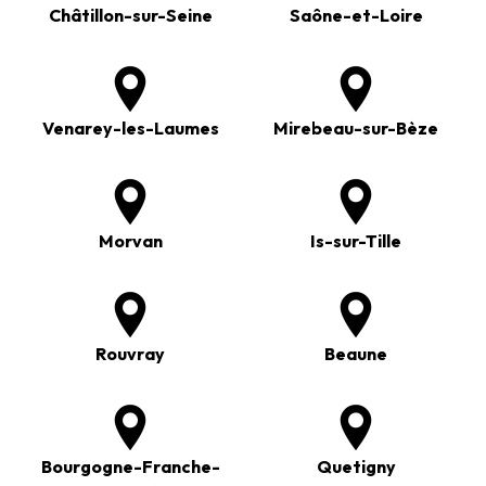
Châtillon-sur-Seine
Saône-et-Loire
Venarey-les-Laumes
Mirebeau-sur-Bèze
Morvan
Is-sur-Tille
Rouvray
Beaune
Bourgogne-Franche-
Quetigny