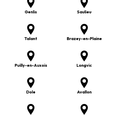
Genlis
Saulieu
Talant
Brazey-en-Plaine
Puilly-en-Auxois
Longvic
Dole
Avallon