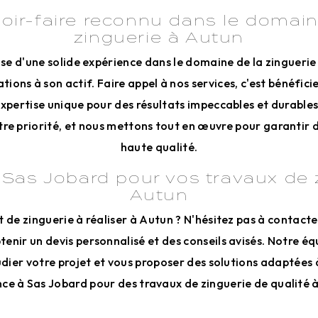
oir-faire reconnu dans le domain
zinguerie à Autun
se d'une solide expérience dans le domaine de la zinguerie
ions à son actif. Faire appel à nos services, c'est bénéfici
expertise unique pour des résultats impeccables et durables
otre priorité, et nous mettons tout en œuvre pour garantir 
haute qualité.
Sas Jobard pour vos travaux de 
Autun
t de zinguerie à réaliser à Autun ? N'hésitez pas à contact
tenir un devis personnalisé et des conseils avisés. Notre équ
udier votre projet et vous proposer des solutions adaptées à
ce à Sas Jobard pour des travaux de zinguerie de qualité 