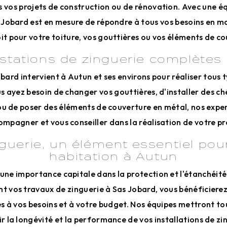
s vos projets de construction ou de rénovation. Avec une éq
Jobard est en mesure de répondre à tous vos besoins en ma
oit pour votre toiture, vos gouttières ou vos éléments de co
stations de zinguerie complètes
obard intervient à Autun et ses environs pour réaliser tous 
s ayez besoin de changer vos gouttières, d'installer des c
 ou de poser des éléments de couverture en métal, nos exper
mpagner et vous conseiller dans la réalisation de votre pr
guerie, un élément essentiel pou
habitation à Autun
 une importance capitale dans la protection et l'étanchéité
t vos travaux de zinguerie à Sas Jobard, vous bénéficierez
 à vos besoins et à votre budget. Nos équipes mettront t
r la longévité et la performance de vos installations de zi