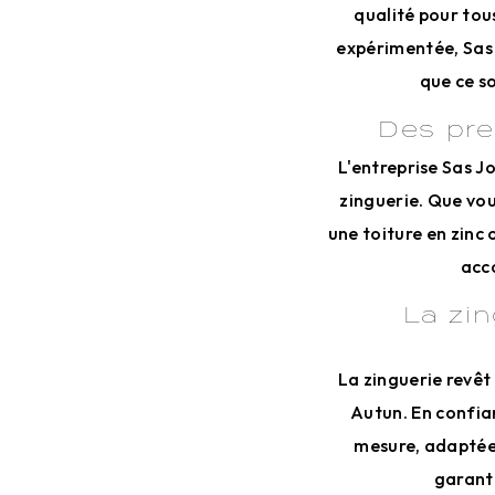
qualité pour tou
expérimentée, Sas 
que ce s
Des pre
L'entreprise Sas J
zinguerie. Que vou
une toiture en zinc
acco
La zin
La zinguerie revêt
Autun. En confian
mesure, adaptées
garanti