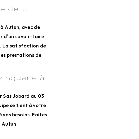
e de la
 à Autun, avec de
er d'un savoir-faire
. La satisfaction de
des prestations de
zinguerie à
er Sas Jobard au 03
ipe se tient à votre
 vos besoins. Faites
à Autun.