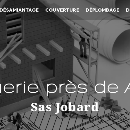
DÉSAMIANTAGE
COUVERTURE
DÉPLOMBAGE
D
erie près de
Sas Jobard