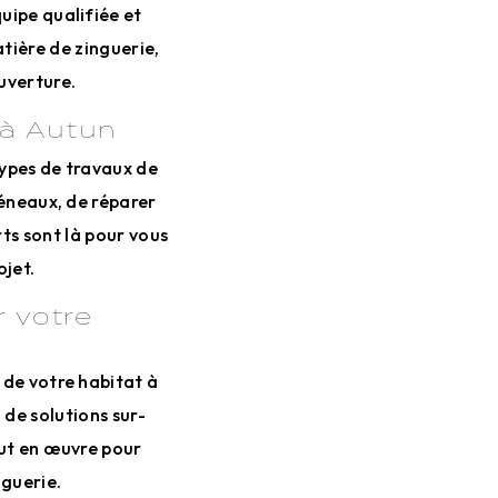
uipe qualifiée et
tière de zinguerie,
uverture.
 à Autun
types de travaux de
héneaux, de réparer
ts sont là pour vous
ojet.
r votre
 de votre habitat à
 de solutions sur-
out en œuvre pour
nguerie.