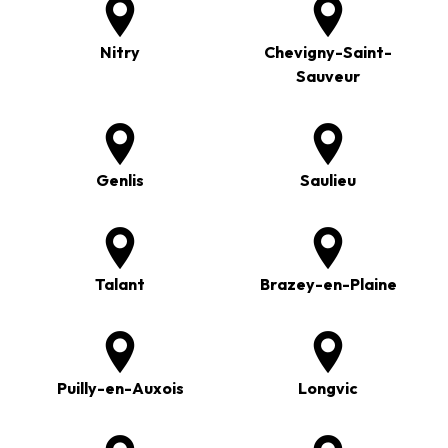
Nitry
Chevigny-Saint-
Sauveur
Genlis
Saulieu
Talant
Brazey-en-Plaine
Puilly-en-Auxois
Longvic