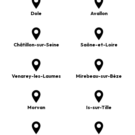
Dole
Avallon
Châtillon-sur-Seine
Saône-et-Loire
Venarey-les-Laumes
Mirebeau-sur-Bèze
Morvan
Is-sur-Tille