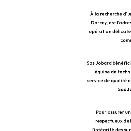
À la recherche d'u
Darcey, est l'adre
opération délicate
comm
Sas Jobard bénéfici
équipe de techni
service de qualité e
Sas J
Pour assurer un
respectueux de 
l'intégrité des s