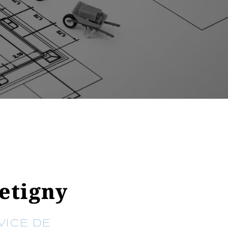
etigny
VICE DE