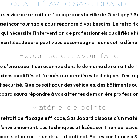
QUALITÉ AVEC SAS JOBARD
n service de retrait de flocage dans la ville de Quetigny ? S
sse incontournable pour répondre à vos besoins. Le retrait
 qui nécessite l'intervention de professionnels qualifiés et
ent Sas Jobard peut vous accompagner dans cette déma
Expertise et savoir-faire
e d'une expertise reconnue dans le domaine du retrait de 
ciens qualifiés et formés aux dernières techniques, l'entre
t sécurisé. Que ce soit pour des véhicules, des bâtiments o
obard saura répondre à vos attentes de manière profession
Matériel de pointe
 retrait de flocage efficace, Sas Jobard dispose d'un matér
l'environnement. Les techniques utilisées sont non abrasive
upports et garantir un résultat optimal. Faites confiance à 