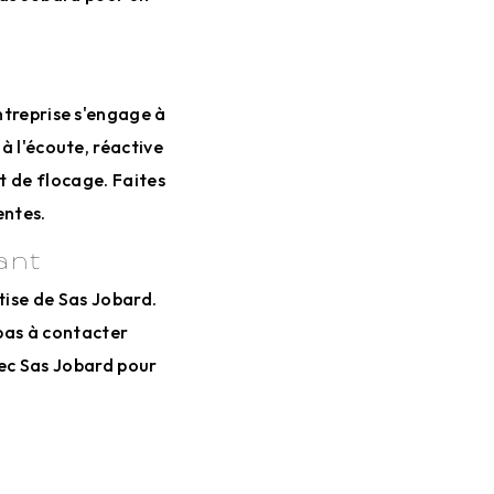
ntreprise s'engage à
à l'écoute, réactive
t de flocage. Faites
entes.
ant
rtise de Sas Jobard.
 pas à contacter
avec Sas Jobard pour