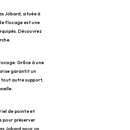
as Jobard, située à
 de flocage est une
 équipés. Découvrez
rche.
flocage. Grâce à une
prise garantit un
u tout autre support,
nelle.
iel de pointe et
s pour préserver
Sas Jobard pour un