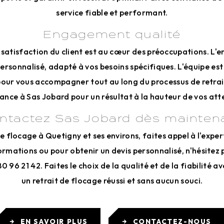
service fiable et performant.
Engagement qualité
 satisfaction du client est au cœur des préoccupations. L'e
personnalisé, adapté à vos besoins spécifiques. L'équipe est 
pour vous accompagner tout au long du processus de retrai
ance à Sas Jobard pour un résultat à la hauteur de vos att
ntactez Sas Jobard dès mainten
e flocage à Quetigny et ses environs, faites appel à l'expe
ormations ou pour obtenir un devis personnalisé, n'hésitez
80 96 21 42. Faites le choix de la qualité et de la fiabilité 
un retrait de flocage réussi et sans aucun souci.
EN SAVOIR PLUS
CONTACTEZ-NOUS