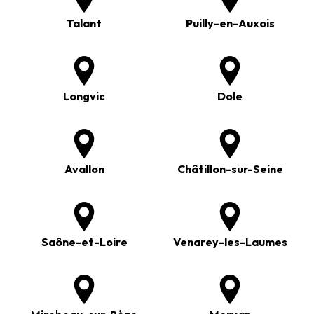
Talant
Puilly-en-Auxois
Longvic
Dole
Avallon
Châtillon-sur-Seine
Saône-et-Loire
Venarey-les-Laumes