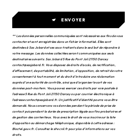
ENVOYER
** Les données personnelles communiquées sont nécessaires aux fins de vous
contacter et sont enregistrées dans un fichier informatisé. Elles sont
destinées à Sas Jobard et ses sous-traitants dans le seul but de répondre à
votre message. Les données collectées seront communiquées aux seuls
destinataires suivants: Sas Jobard 5 Rue du Pont Joli 21150 Darcey
contact@sasjobard.fr. Vous disposez de droits d’accès, de rectification,
d’effacement, de portabilité, de limitation, d’opposition, de retrait de votre
consentement à tout moment et du droit d’introduire une réclamation
auprès d’une autorité de contrôle, ainsi que d’organiser le sort de vos
données post-mortem. Vous pouvez exercer ces droits par voie postale à
l'adresse 5 Rue du Pont Joli 21150 Darcey ou par courrier électronique à
l'adresse contact@sasjobard.fr. Un justificatif d'identité pourra vous être
demandé. Nous conservons vos données pendant la période de prise de
contact puis pendant la durée de prescription légale aux fins probatoires et
de gestion des contentieux. Vous avez le droit de vous inscrire sur la liste
d'opposition au démarchage téléphonique, disponible à cette adresse :
Bloctel.gouv.fr
. Consultez le site cnil.fr pour plus d’informations sur vos
droits.