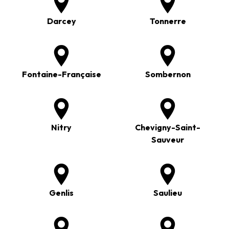
Darcey
Tonnerre
Fontaine-Française
Sombernon
Nitry
Chevigny-Saint-
Sauveur
Genlis
Saulieu