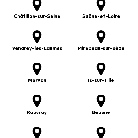
Châtillon-sur-Seine
Saône-et-Loire
Venarey-les-Laumes
Mirebeau-sur-Bèze
Morvan
Is-sur-Tille
Rouvray
Beaune