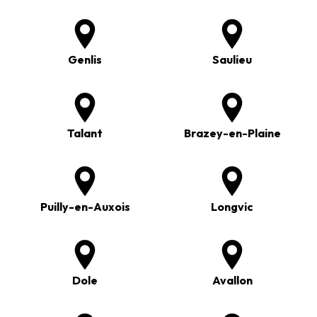
Genlis
Saulieu
Talant
Brazey-en-Plaine
Puilly-en-Auxois
Longvic
Dole
Avallon