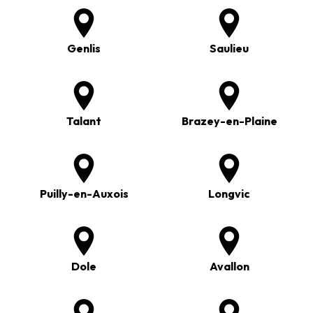
Genlis
Saulieu
Talant
Brazey-en-Plaine
Puilly-en-Auxois
Longvic
Dole
Avallon