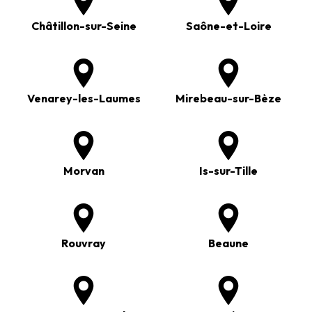
Châtillon-sur-Seine
Saône-et-Loire
Venarey-les-Laumes
Mirebeau-sur-Bèze
Morvan
Is-sur-Tille
Rouvray
Beaune