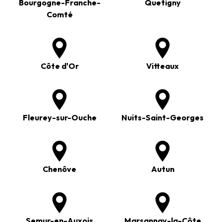
Bourgogne-Franche-
Quetigny
Comté
Côte d'Or
Vitteaux
Fleurey-sur-Ouche
Nuits-Saint-Georges
Chenôve
Autun
Semur-en-Auxois
Marsannay-la-Côte