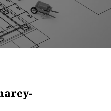
narey-