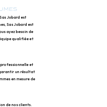
AUMES
 Sas Jobard est
mes, Sas Jobard est
vous ayez besoin de
équipe qualifiée et
 professionnelle et
garantir un résultat
sommes en mesure de
on de nos clients.