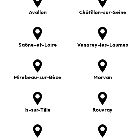
Avallon
Châtillon-sur-Seine
Saône-et-Loire
Venarey-les-Laumes
Mirebeau-sur-Bèze
Morvan
Is-sur-Tille
Rouvray