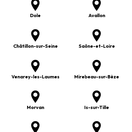
Dole
Avallon
Châtillon-sur-Seine
Saône-et-Loire
Venarey-les-Laumes
Mirebeau-sur-Bèze
Morvan
Is-sur-Tille