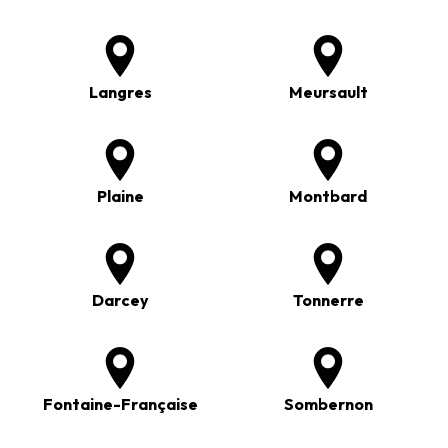
Langres
Meursault
Plaine
Montbard
Darcey
Tonnerre
Fontaine-Française
Sombernon