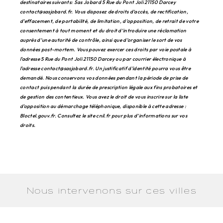
destinataires suivants: Sas Jobard 5 Rue du Pont Joli 21150 Darcey
contact@sasjobard.fr. Vous disposez de droits d’accès, de rectification,
d’effacement, de portabilité, de limitation, d’opposition, de retrait de votre
consentement à tout moment et du droit d’introduire une réclamation
auprès d’une autorité de contrôle, ainsi que d’organiser le sort de vos
données post-mortem. Vous pouvez exercer ces droits par voie postale à
l'adresse 5 Rue du Pont Joli 21150 Darcey ou par courrier électronique à
l'adresse contact@sasjobard.fr. Un justificatif d'identité pourra vous être
demandé. Nous conservons vos données pendant la période de prise de
contact puis pendant la durée de prescription légale aux fins probatoires et
de gestion des contentieux. Vous avez le droit de vous inscrire sur la liste
d'opposition au démarchage téléphonique, disponible à cette adresse :
Bloctel.gouv.fr
. Consultez le site cnil.fr pour plus d’informations sur vos
droits.
Nous intervenons sur ces villes